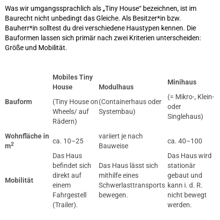
Was wir umgangssprachlich als „Tiny House“ bezeichnen, ist im
Baurecht nicht unbedingt das Gleiche. Als Besitzer*in bzw.
Bauherr*in solltest du drei verschiedene Haustypen kennen. Die
Bauformen lassen sich primär nach zwei Kriterien unterscheiden:
Größe und Mobilität.
Mobiles Tiny
Minihaus
House
Modulhaus
(= Mikro-, Klein-
Bauform
(Tiny House on
(Containerhaus oder
oder
Wheels/ auf
Systembau)
Singlehaus)
Rädern)
Wohnfläche in
variiert je nach
ca. 10–25
ca. 40–100
2
m
Bauweise
Das Haus
Das Haus wird
befindet sich
Das Haus lässt sich
stationär
direkt auf
mithilfe eines
gebaut und
Mobilität
einem
Schwerlasttransports
kann i. d. R.
Fahrgestell
bewegen.
nicht bewegt
(Trailer).
werden.