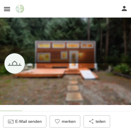
4 Stellplätz auf Privatgrundstück
Mitwitz im Landkreis Kronach
Profil
E-Mail senden
merken
teilen