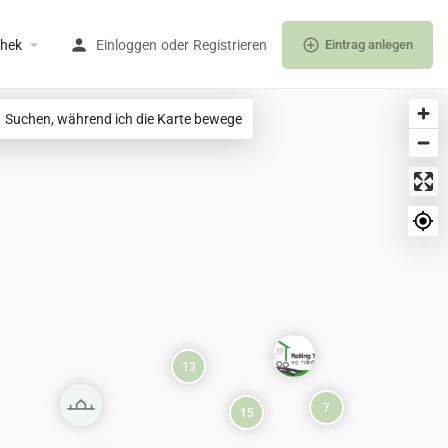
thek
Einloggen
oder
Registrieren
Eintrag anlegen
Suchen, während ich die Karte bewege
13
7
15