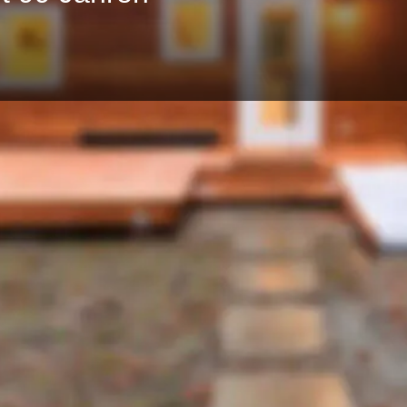
Profil
E-Mail senden
anrufen
merken
teilen
Kontaktdaten
0175 6728833
astarta@gmx.de