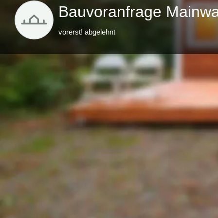
Bauvoranfrage Mainw
vorerst! abgelehnt
Beschreibung
In Mainwangen hat sich ein Grundstückseigentümer
Siedlung starkgemacht.
In der Gemeinderatsitzung wurde viel diskutiert und
abgelehnt.
Im gleichen Atemzug wurde aber auch das Baurechtsa