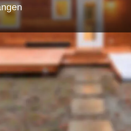
angen
Profil
merken
teilen
Adresse
 für die Gründung einer TH
 die Anfrage wurde vorerst
mt involviert, es wird also