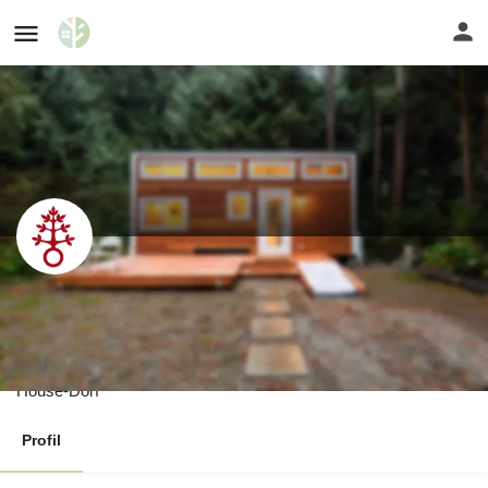
Betreutes Wohnen in Tiny Houses -
Ursberg
Im bayrischen Ursberg gibt es ein ganz besonderes Tiny
House-Dorf
Profil