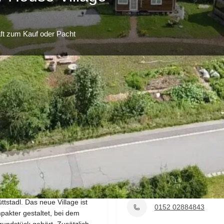
ft zum Kauf oder Pacht
Profil
te
E-Mail senden
anrufen
merken
Kontaktdaten
https://www.tinyhousev
 in Mehlmeisel präsentieren
ttstadl. Das neue Village ist
0152 02884843
pakter gestaltet, bei dem