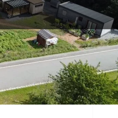
teilen
illage.de/thv-huettstadl