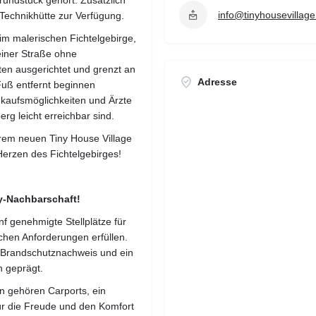
undstück gehört. Zusätzlich
info@tinyhousevillage
Technikhütte zur Verfügung.
 im malerischen Fichtelgebirge,
einer Straße ohne
en ausgerichtet und grenzt an
Adresse
Fuß entfernt beginnen
nkaufsmöglichkeiten und Ärzte
rg leicht erreichbar sind.
rem neuen Tiny House Village
Herzen des Fichtelgebirges!
ny-Nachbarschaft!
nf genehmigte Stellplätze für
chen Anforderungen erfüllen.
in Brandschutznachweis und ein
h geprägt.
n gehören Carports, ein
ür die Freude und den Komfort