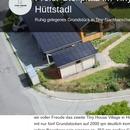
Hüttstadl
Ruhig gelegenes Grundstück in Tiny-Nachbarscha
Websi
Beschreibung
Noch 1 Grundstück frei!
Nach dem erfolgreichen Start unseres ersten Dorfes
wir voller Freude das zweite Tiny House Village in Hü
mit nur fünf Grundstücken auf 2000 qm deutlich kom