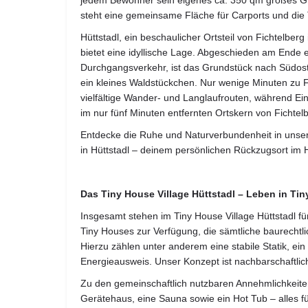
jedem Bewohner sein eigenes ca. 350 qm großes Gr
steht eine gemeinsame Fläche für Carports und die 
Hüttstadl, ein beschaulicher Ortsteil von Fichtelberg
bietet eine idyllische Lage. Abgeschieden am Ende 
Durchgangsverkehr, ist das Grundstück nach Südost
ein kleines Waldstückchen. Nur wenige Minuten zu 
vielfältige Wander- und Langlaufrouten, während Ei
im nur fünf Minuten entfernten Ortskern von Fichtelbe
Entdecke die Ruhe und Naturverbundenheit in unse
in Hüttstadl – deinem persönlichen Rückzugsort im 
Das Tiny House Village Hüttstadl – Leben in Ti
Insgesamt stehen im Tiny House Village Hüttstadl fü
Tiny Houses zur Verfügung, die sämtliche baurechtli
Hierzu zählen unter anderem eine stabile Statik, e
Energieausweis. Unser Konzept ist nachbarschaftlic
Zu den gemeinschaftlich nutzbaren Annehmlichkeite
Gerätehaus, eine Sauna sowie ein Hot Tub – alles f