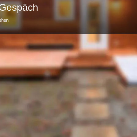
 Gespäch
tehen
Profil
merken
teilen
Adresse
d haben einen entsprechenden