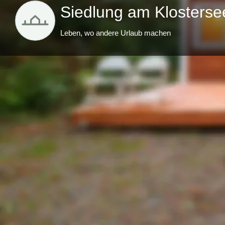
Siedlung am Klosterse
Leben, wo andere Urlaub machen
Beschreibung
Unweit von Berlin und direkt am Ufer des Klostersee
exklusive TinyHaus-Siedlung mit rund 70 Grundstüc
Die Grundstücks-Parzellen sind schon ab 30.000,- 
Eingebettet in der ruhigen Wald- und Seenlandschaf
verkehrstechnische Anbindung ideal. Die Berliner Sta