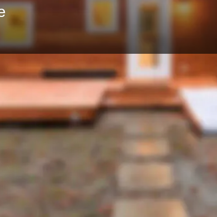
e
Profil
Website
merken
teilen
Kontaktdaten
 in Lehnin entsteht eine
http://www.tinyhaus-s
ks-Parzellen und Yachthafen.
klostersee/1-tiny-hou
Euro zu erwerben.
t der Mark Brandenburg ist die
dtgrenze ist in 30