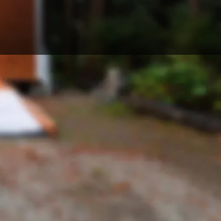
iedlung.de/1-tiny-house-siedlung-kloster-lehnin-am-
se-siedlung-kloster-lehnin-am-klostersee.html