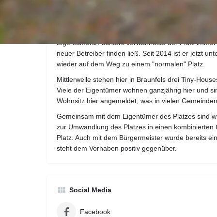
Restaurants, Ärzte usw.
Der Platz ist terrassenförmig aufgebaut und war früh
Stellplätzen für Dauercamper belegt. Nach dem Tod
Eigentümers/Pächters verwahrloste der Platz immer 
neuer Betreiber finden ließ. Seit 2014 ist er jetzt 
wieder auf dem Weg zu einem "normalen" Platz.
Mittlerweile stehen hier in Braunfels drei Tiny-Hou
Viele der Eigentümer wohnen ganzjährig hier und sind
Wohnsitz hier angemeldet, was in vielen Gemeinden l
Gemeinsam mit dem Eigentümer des Platzes sind wir
zur Umwandlung des Platzes in einen kombinierten
Platz. Auch mit dem Bürgermeister wurde bereits ein
steht dem Vorhaben positiv gegenüber.
Social Media
Facebook