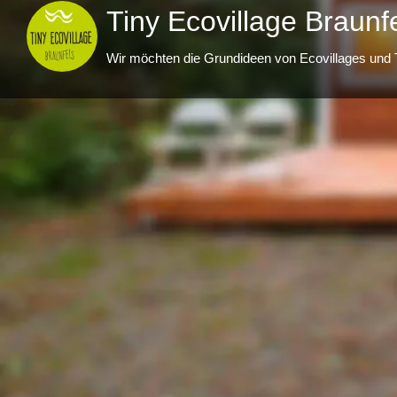
Tiny Ecovillage Braunf
Beschreibung
Seit nunmehr einem Jahr (Mai 2017) leben meine F
anderen auf dem Campingpark Braunfels. Der Campi
Fuße des nördlichen Taunus in einer waldreichen 
Blick aus das Schloss Braunfels. Die Stadt Braunfels
erreichen und bietet die komplette Infrastruktur wie