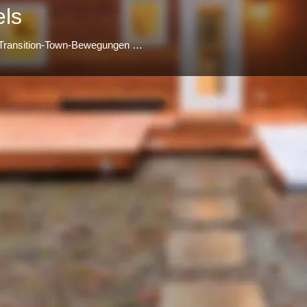
els
Wir möchten die Grundideen von Ecovillages und Transition-Town-Bewegungen mit der Tiny-House-Bewegung verknüpfen
Profil
Website
merken
teilen
Kontaktdaten
rau und ich zusammen mit
https://www.tiny-house
ng Park Braunfels liegt am
braunfels/
Umgebung mit einem schönen
 ist in wenigen Minuten zu
 Einkaufsmöglichkeiten,