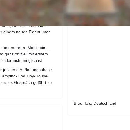
Adresse
er einmal mit bis zu 160
 des früheren
mehr, weil sich lange kein
unter einem neuen Eigentümer
ses und mehrere Mobilheime.
 ganz offiziell mit erstem
eider nicht möglich ist.
 jetzt in der Planungsphase
 Camping- und Tiny-House-
 erstes Gespräch geführt, er
Braunfels, Deutschland