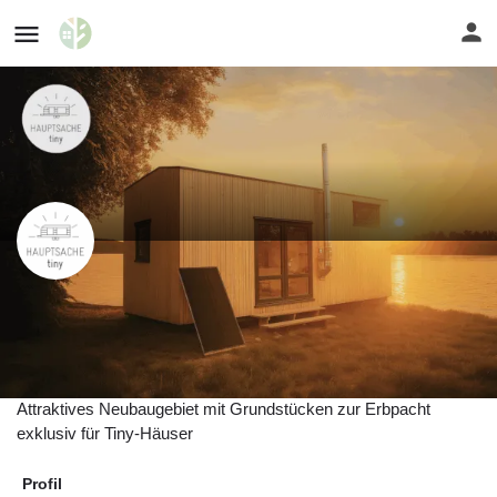
Tiny-House-Areal in Zarrentin am
Schaalsee (MV), D-19246
Ludwigslust-Parchim
Attraktives Neubaugebiet mit Grundstücken zur Erbpacht
exklusiv für Tiny-Häuser
Profil