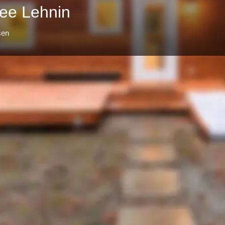
ee Lehnin
sen
Profil
E-Mail senden
merken
teilen
Kontaktdaten
blanka_unsinn@gmx.