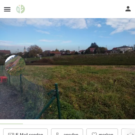
Vermiete/Verpachte
Grundstück/Stellplatz für Tiny House
Erschlossenes Baugebiet
Profil
E-Mail senden
anrufen
merken